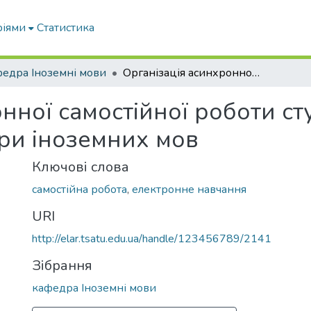
ріями
Статистика
едра Іноземні мови
Організація асинхронної самостійної роботи студентів через сервіси сайту кафедри іноземних мов
нної самостійної роботи ст
дри іноземних мов
Ключові слова
самостійна робота
,
електронне навчання
URI
http://elar.tsatu.edu.ua/handle/123456789/2141
Зібрання
кафедра Іноземні мови