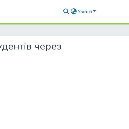
Увійти
удентів через