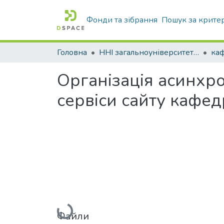
Фонди та зібрання
Пошук за крите
Головна
ННІ загальноуніверситетської підготовки
каф
Організація асинхро
сервіси сайту кафе
Вантажиться...
Файли