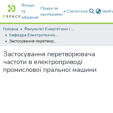
Фонди
Пошук за
та
Статистика
Увій
критеріями
зібрання
Головна
Факультет Енергетики і комп'ютерних технологій
Кафедра Електротехніки і електромеханіки ім. проф. В.В. Овчарова
Застосування перетворювача частоти в електроприводі промислової пральної машини
Застосування перетворювача
частоти в електроприводі
промислової пральної машини