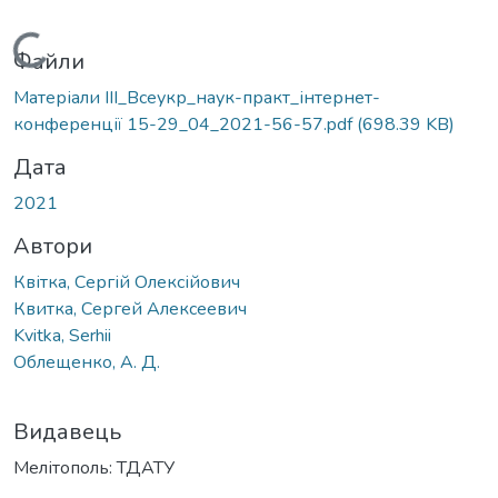
Вантажиться...
Файли
Матеріали IІI_Всеукр_наук-практ_інтернет-
конференції 15-29_04_2021-56-57.pdf
(698.39 KB)
Дата
2021
Автори
Квітка, Сергій Олексійович
Квитка, Сергей Алексеевич
Kvitka, Serhii
Облещенко, А. Д.
Видавець
Мелітополь: ТДАТУ