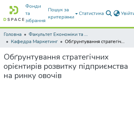
Фонди
Пошук за
та
Статистика
Увій
критеріями
зібрання
Головна
Факультет Економіки та бізнесу
Кафедра Маркетинг
Обґрунтування стратегічних орієнтирів розвитку підприємства на ринку овочів
Обґрунтування стратегічних
орієнтирів розвитку підприємства
на ринку овочів