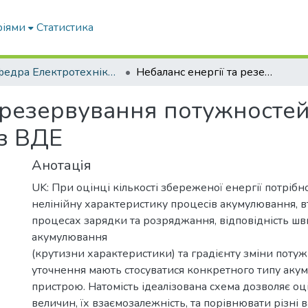
ріями
Статистика
Кафедра Електротехніки і електромеханіки ім. проф. В.В. Овчарова
Небаланс енергії та резервування потужностей в системах електропостачання з ВДЕ
а резервування потужностей
з ВДЕ
Анотація
UK: При оцінці кількості збереженої енергії потріб
нелінійну характеристику процесів акумулювання, в
процесах зарядки та розряджання, відповідність шв
акумулювання
(крутизни характеристики) та градієнту зміни потуж
уточнення мають стосуватися конкретного типу аку
пристрою. Натомість ідеалізована схема дозволяє о
величин, їх взаємозалежність, та порівнювати різні 