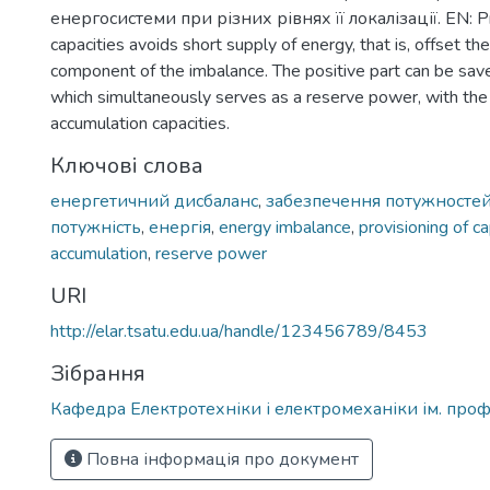
енергосистеми при різних рівнях її локалізації. EN: Pr
capacities avoids short supply of energy, that is, offset th
component of the imbalance. The positive part can be sav
which simultaneously serves as a reserve power, with the 
accumulation capacities.
Ключові слова
енергетичний дисбаланс
,
забезпечення потужносте
потужність
,
енергія
,
energy imbalance
,
provisioning of ca
accumulation
,
reserve power
URI
http://elar.tsatu.edu.ua/handle/123456789/8453
Зібрання
Кафедра Електротехніки і електромеханіки ім. проф
Повна інформація про документ