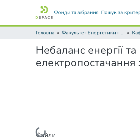
Фонди та зібрання
Пошук за крите
Головна
Факультет Енергетики і комп'ютерних технологій
Небаланс енергії т
електропостачання 
Вантажиться...
Файли