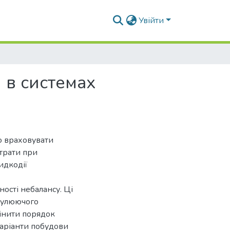
Увійти
 в системах
но враховувати
трати при
идкодії
ності небалансу. Ці
мулюючого
цінити порядок
варіанти побудови