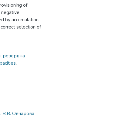
ovisioning of
e negative
ed by accumulation,
correct selection of
й
,
резервна
pacities
,
. В.В. Овчарова