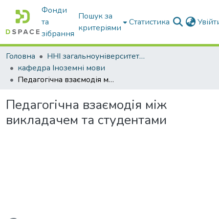
Фонди
Пошук за
та
Статистика
Увій
критеріями
зібрання
Головна
ННІ загальноуніверситетської підготовки
кафедра Іноземні мови
Педагогічна взаємодія між викладачем та студентами
Педагогічна взаємодія між
викладачем та студентами