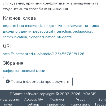
спілкування, причини конфліктів між викладачами та
студентами та способи їх уникнення.
Ключові слова
педагогічна взаємодія
,
педагогічне спілкування
,
вища
школа
,
студенти
,
pedagogical interaction
,
pedagogical
communication
,
higher education
,
students
URI
http://elar.tsatu.edu.ua/handle/123456789/9126
Зібрання
кафедра Іноземні мови
Повна інформація про документ
DSpace software
copyright © 2002-2026
LYRASIS
алаштування
Accessibility
Політика
Угода
Sen
куків
settings
приватності
користувача
Feedba