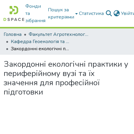
Фонди
Пошук за
та
Статистика
Увій
критеріями
зібрання
Головна
Факультет Агротехнологій та екології
Кафедра Геоекологія та землеустрій
Закордонні екологічні практики у периферійному вузі та їх значення для професійної підготовки
Закордонні екологічні практики у
периферійному вузі та їх
значення для професійної
підготовки