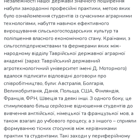
незалежності нашої держави значного поширення
набули закордонні професійні практики, метою яких
було ознайомлення студентів із сучасними аграрними
технологіями, набуття навичок ефективного
вирощування сільськогосподарських культур та
поліпшення власного економічного стану. Країнами, з
сільгосппідприємствами та фермерами яких між-
народному відділу Таврійської державної аграрної
академії (зараз: Таврійський державний
агротехнологічний університет імені Д. Моторного)
вдалося підписати відповідні договори про
співробітництво, були: Австралія, Болгарія,
Великобританія, Данія, Польща, США, Фінляндія,
Франція, ФРН, Швеція та деякі інші. З одного боку, це
стимулювало більш серйозне відношення студентів до
вивчення англійської, німецької та французької мов, а
також взагалі до учбового процесу, а з іншого – сприяли
формуванню тісних стосунків між керівниками
практик та студентами. Такі заходи у периферійному