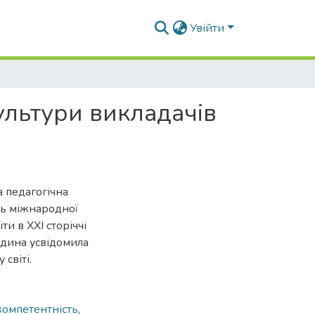
Увійти
культури викладачів
а педагогічна
дь міжнародної
ти в XXI сторіччі
юдина усвідомила
 світі.
компетентність
,