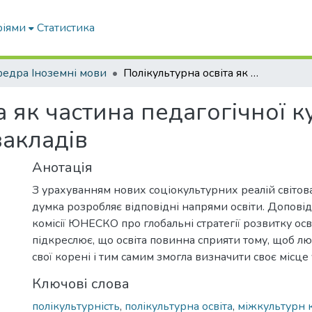
ріями
Статистика
едра Іноземні мови
Полікультурна освіта як частина педагогічної культури викладачів вищих навчальних закладів
а як частина педагогічної 
акладів
Анотація
З урахуванням нових соціокультурних реалій світов
думка розробляє відповідні напрями освіти. Допові
комісії ЮНЕСКО про глобальні стратегії розвитку осві
підкреслює, що освіта повинна сприяти тому, щоб л
свої корені і тим самим змогла визначити своє місце у
Ключові слова
полікультурність
,
полікультурна освіта
,
міжкультурн 