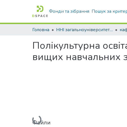
Фонди та зібрання
Пошук за крите
Головна
ННІ загальноуніверситетської підготовки
каф
Полікультурна освіт
вищих навчальних з
Вантажиться...
Файли