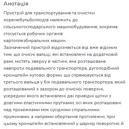
Анотація
Пристрій для транспортування та очистки
коренебульбоплодів належить до
сільськогосподарського машинобудування, зокрема
стосується робочих органів
картоплезбиральних машин.
Зазначений пристрій відрізняється від вже відомих
тим, що очисні вальці, які встановлені на додатковій
рамі, містять зверху в частині, яка розташована
навпроти подавального транспортера, дугоподібний
кронштейн кутової форми, що спрямовується від
третього вальця у бік подавального транспортера, який
розташований з зазором до очисної поверхні,
усередині якого встановлені дві привідні щітки з
довгими еластичними прутками, осі яких розташовані
над проміжками між сусідніми спіральними
пружинами, а напрями обертання протилежні, при
цьому кронштейн встановлений у шарнір поворотно й