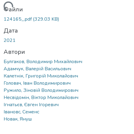
иться...
Файли
124165_.pdf
(329.03 KB)
Дата
2021
Автори
Булгаков, Володимир Михайлович
Адамчук, Валерій Васильович
Калетнік, Григорій Миколайович
Головач, Іван Володимирович
Ружило, Зіновій Володимирович
Несвідомін, Віктор Миколайович
Ігнатьєв, Євген Ігоревич
Івановс, Семенс
Новак, Януш