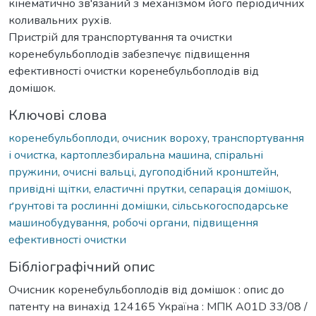
кінематично зв'язаний з механізмом його періодичних
коливальних рухів.
Пристрій для транспортування та очистки
коренебульбоплодів забезпечує підвищення
ефективності очистки коренебульбоплодів від
домішок.
Ключові слова
коренебульбоплоди
,
очисник вороху
,
транспортування
і очистка
,
картоплезбиральна машина
,
спіральні
пружини
,
очисні вальці
,
дугоподібний кронштейн
,
привідні щітки
,
еластичні прутки
,
сепарація домішок
,
ґрунтові та рослинні домішки
,
сільськогосподарське
машинобудування
,
робочі органи
,
підвищення
ефективності очистки
Бібліографічний опис
Очисник коренебульбоплодів від домішок : опис до
патенту на винахід 124165 Україна : МПК A01D 33/08 /