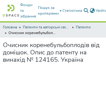
Фонди
Пошук за
та
Статистика
Увій
критеріями
зібрання
Головна
Патенти та авторські свідоцтва
Патенти
Очисник коренебульбоплодів від домішок. Опис до патенту на винахід № 124165. Україна
Очисник коренебульбоплодів від
домішок. Опис до патенту на
винахід № 124165. Україна