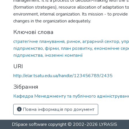
management. It is a process of decision-making with the s
(formation strategies), resource allocation of adaptation t
environment, internal organization. Its mission - to provide
changes in the organization adequately.
Ключові слова
стратегічне планування
,
ринок
,
аграрний сектор
,
упр
підприємство
,
фірми
,
план розвитку
,
економічне се
підприємства
,
іноземні компанії
URI
http://elar.tsatu.edu.ua/handle/123456789/2435
Зібрання
Кафедра Менеджменту та публічного адмініструван
Повна інформація про документ
DSpace software
copyright © 2002-2026
LYRASIS