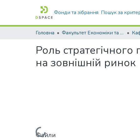
Фонди та зібрання
Пошук за крите
Головна
Факультет Економіки та бізнесу
Роль стратегічного
на зовнішній ринок
Файли