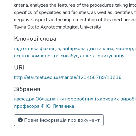
criteria, analyzes the features of the procedures taking int
specifics of specialties and faculties, as well as identifies
negative aspects in the implementation of this mechanis
Tavria State Agrotechnological University.
Ключові слова
підготовка фахівців
,
вибіркова дисципліна
,
майнор
,
освітні компоненти
,
силабус
,
анкета
,
опитування
URI
http://elar.tsatu.edu.ua/handle/123456789/13836
Зібрання
кафедра Обладнання переробних і харчових виробн
професора Ф.Ю. Ялпачика
Повна інформація про документ