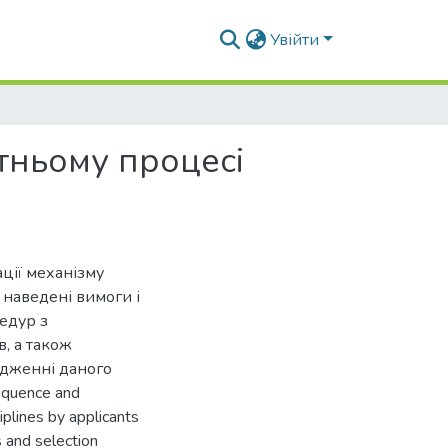
Увійти
ітньому процесі
ації механізму
 наведені вимоги і
едур з
, а також
адженні даного
equence and
iplines by applicants
s and selection