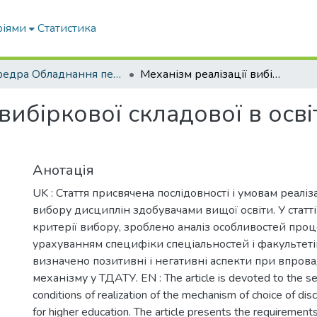
ріями
Статистика
кафедра Обладнання переробних і харчових виробництв ім. професора Ф.Ю. Ялпачика
Механізм реалізації вибіркової складової в освітньому процесі університету
 вибіркової складової в осв
Анотація
UK : Стаття присвячена послідовності і умовам реаліз
вибору дисциплін здобувачами вищої освіти. У статті
критерії вибору, зроблено аналіз особливостей проц
урахуванням специфіки спеціальностей і факультетів
визначено позитивні і негативні аспекти при впров
механізму у ТДАТУ. EN : The article is devoted to the s
conditions of realization of the mechanism of choice of disc
for higher education. The article presents the requirement