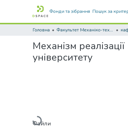
Фонди та зібрання
Пошук за крите
Головна
Факультет Механіко-технологічний
Механізм реалізації
університету
Вантажиться...
Файли