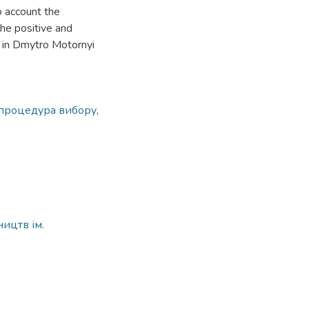
o account the
 the positive and
m in Dmytro Motornyi
процедура вибору
,
ицтв ім.