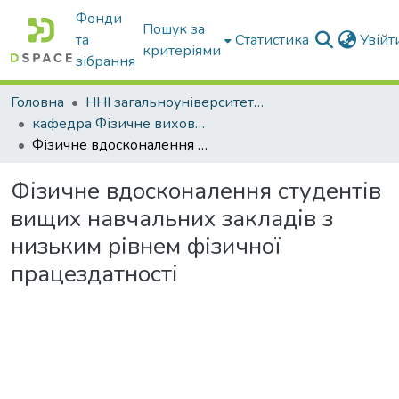
Фонди
Пошук за
та
Статистика
Увій
критеріями
зібрання
Головна
ННІ загальноуніверситетської підготовки
кафедра Фізичне виховання і спорт
Фізичне вдосконалення студентів вищих навчальних закладів з низьким рівнем фізичної працездатності
Фізичне вдосконалення студентів
вищих навчальних закладів з
низьким рівнем фізичної
працездатності