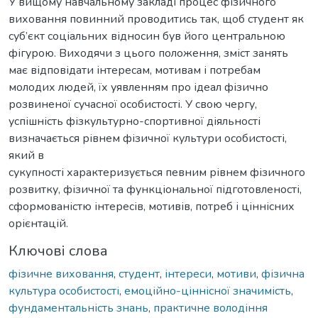
У вищому навчальному закладі процес фізичного
виховання повинний проводитись так, щоб студент як
суб’єкт соціальних відносин був його центральною
фігурою. Виходячи з цього положення, зміст занять
має відповідати інтересам, мотивам і потребам
молодих людей, їх уявленням про ідеал фізично
розвиненої сучасної особистості. У свою чергу,
успішність фізкультурно-спортивної діяльності
визначається рівнем фізичної культури особистості,
який в
сукупності характеризується певним рівнем фізичного
розвитку, фізичної та функціональної підготовленості,
сформованістю інтересів, мотивів, потреб і ціннісних
орієнтацій.
Ключові слова
фізичне виховання
,
студент
,
інтереси
,
мотиви
,
фізична
культура особистості
,
емоційно-ціннісної значимість
,
фундаментальність знань
,
практичне володіння