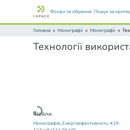
Фонди та зібрання
Пошук за крите
Головна
Монографії
Монографії
Технології використ
Вантажиться...
Файли
Монографія_Енергоефективність-419-