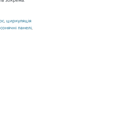
ів зокрема.
ос
,
циркуляція
,
сонячні панелі
,