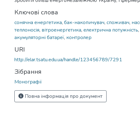
зробити більш енергонезалежною Україну, і фермер
Ключові слова
сонячна енергетика
,
бак-накопичувач
,
споживач
,
нас
теплоносія
,
вітроенергетика
,
електрична потужність
акумуляторні батареї
,
контролер
URI
http://elar.tsatu.edu.ua/handle/123456789/7291
Зібрання
Монографії
Повна інформація про документ