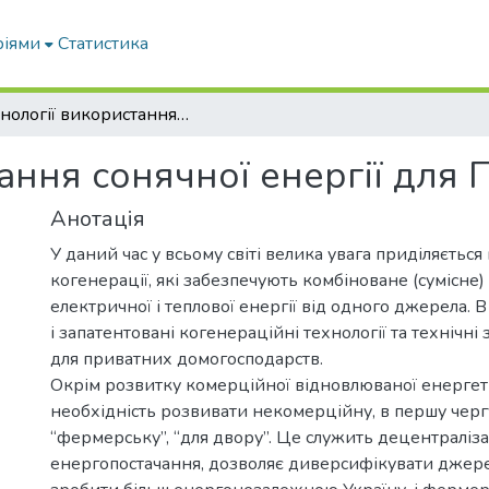
ріями
Статистика
Технології використання сонячної енергії для ПДГ
ання сонячної енергії для
Анотація
У даний час у всьому світі велика увага приділяєтьс
когенерації, які забезпечують комбіноване (сумісне
електричної і теплової енергії від одного джерела.
і запатентовані когенераційні технології та технічні з
для приватних домогосподарств.
Окрім розвитку комерційної відновлюваної енергети
необхідність розвивати некомерційну, в першу чергу,
“фермерську”, “для двору”. Це служить децентраліза
енергопостачання, дозволяє диверсифікувати джерел