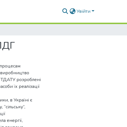
Увійти
 ПДГ
я процесам
) виробництво
 В ТДАТУ розроблені
асоби їх реалізації
ки, в Україні є
 “сільську”,
ції
а енергії,