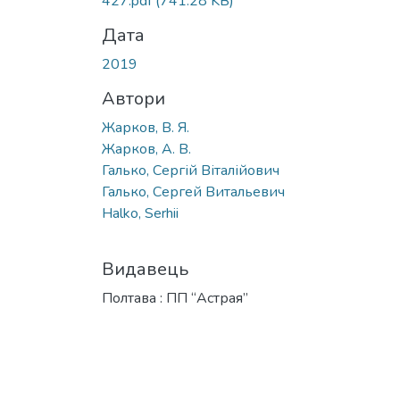
427.pdf
(741.28 KB)
Дата
2019
Автори
Жарков, В. Я.
Жарков, А. В.
Галько, Сергій Віталійович
Галько, Сергей Витальевич
Halko, Serhii
Видавець
Полтава : ПП “Астрая”