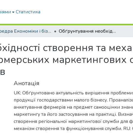
ріями
Статистика
Кафедра Економіки і бізнесу
Обґрунтування необхідності створення та механізму функціонування фермерських маркетингових структур на базі об’єднання фермерів
хідності створення та меха
мерських маркетингових ст
в
Анотація
UK: Обґрунтовано актуальність вирішення проблеми 
продукції господарствами малого бізнесу. Проаналі
анкетування фермерів на предмет самооцінки знань
маркетингу та його застосування на практиці. Визна
створення регіональної маркетингової служби для 
механізм створення та функціонування служби. RU: