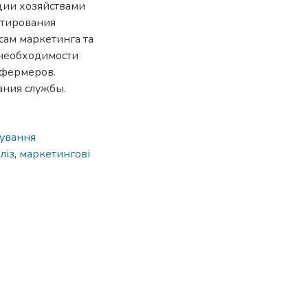
ции хозяйствами
етирования
ам маркетинга та
 необходимости
 фермеров.
ния службы.
ування
ліз
,
маркетингові