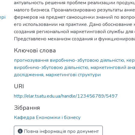
актуальность решения проблем реализации продук
малого бизнеса. Проанализировано результаты анк
рі
фермеров на предмет самооценки знаний по вопрос
его использовании на практике. Дано обоснование
создания региональной маркетинговой службы для
Представлено механизм создания и функционирова
Ключові слова
прогнозування виробничо-збутовою діяльністю
,
кер
виробничо-збутовою діяльністю
,
маркетинговий ана
дослідження
,
маркетингові структури
URI
http://elar.tsatu.edu.ua/handle/123456789/5497
Зібрання
Кафедра Економіки і бізнесу
Повна інформація про документ