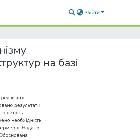
Увійти
нізму
руктур на базі
реалізації
зовано результати
 з питань
чено необхідність
фермерів. Надано
 Обоснована