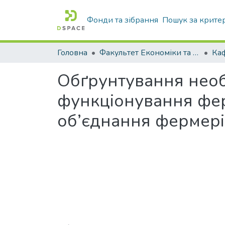
Фонди та зібрання
Пошук за крите
Головна
Факультет Економіки та бізнесу
Обґрунтування необ
функціонування фер
об’єднання фермері