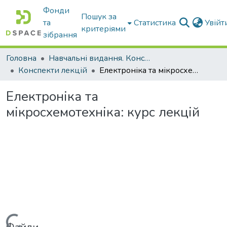
Фонди
Пошук за
та
Статистика
Увій
критеріями
зібрання
Головна
Навчальні видання. Конспекти лекцій
Конспекти лекцій
Електроніка та мікросхемотехніка: курс лекцій
Електроніка та
мікросхемотехніка: курс лекцій