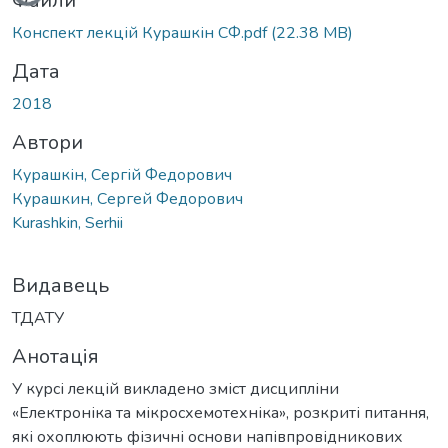
Вантажиться...
Файли
Конспект лекцій Курашкін СФ.pdf
(22.38 MB)
Дата
2018
Автори
Курашкін, Сергій Федорович
Курашкин, Сергей Федорович
Kurashkin, Serhii
Видавець
ТДАТУ
Анотація
У курсі лекцій викладено зміст дисципліни
«Електроніка та мікросхемотехніка», розкриті питання,
які охоплюють фізичні основи напівпровідникових