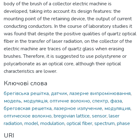
body of the brush of a collector electric machine is
developed, taking into account its design features: the
mounting point of the retaining device, the output of current
conducting conductors. In the course of laboratory studies it
was found that despite the positive qualities of quartz optical
fiber in the transfer of laser radiation, on the collector of the
electric machine are traces of quartz glass when erasing
brushes. Therefore, it is suggested to use polystyrene or
polycarbonate as an optical core, although their optical
characteristics are lower.
Ключові слова
брегівська решітка
,
датчик
,
лазерне випромінювання
,
модель
,
модуляція
,
оптичне волокно
,
спектр
,
фаза
,
бреговская решетка
,
лазерное излучение
,
модуляция
,
оптическое волокно
,
bregovian lattice
,
sensor
,
laser
radiation
,
model
,
modulation
,
optical fiber
,
spectrum
,
phase
URI