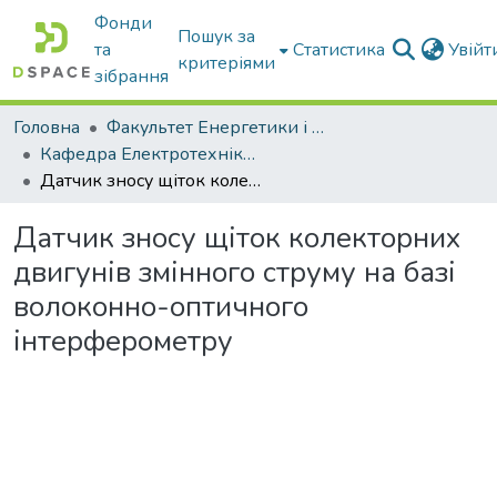
Фонди
Пошук за
та
Статистика
Увій
критеріями
зібрання
Головна
Факультет Енергетики і комп'ютерних технологій
Кафедра Електротехніки і електромеханіки ім. проф. В.В. Овчарова
Датчик зносу щіток колекторних двигунів змінного струму на базі волоконно-оптичного інтерферометру
Датчик зносу щіток колекторних
двигунів змінного струму на базі
волоконно-оптичного
інтерферометру