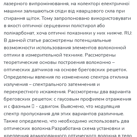
лазерного випромінювання, на колекторі електричної
машини залишаються сліди від кварцового скла при
стирання щіток. Тому запропоновано використовувати
в якості оптичної серцевини полістирол або
полікарбонат, хоча оптичні показники у них нижче. RU:
В данной статье рассмотрены потенциальные
возможности использования элементов волоконной
оптики в измерительной технике. Рассмотрены
теоретические основы построения волоконно –
оптических датчиков на основе бреговских решеток.
Определены явления по изменению спектра отклика
излучения – спектрального затемнения и
перекрестного искажения. Рассмотрены два варианта
бреговских решеток: с гаусовым профилем отражения
и с фазным  - сдвигом. Выяснено, что модуляция
спектр пропускания для этих вариантов различные.
Также определено, что необходимо использовать два
оптических волокна.Разработана схема установки и
крепления армированного оптического волокна в тело