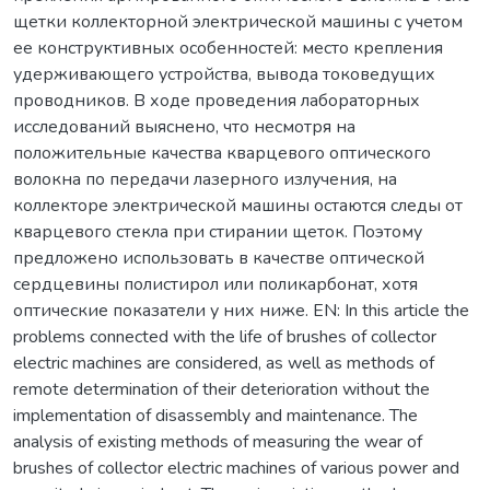
щетки коллекторной электрической машины с учетом
ее конструктивных особенностей: место крепления
удерживающего устройства, вывода токоведущих
проводников. В ходе проведения лабораторных
исследований выяснено, что несмотря на
положительные качества кварцевого оптического
волокна по передачи лазерного излучения, на
коллекторе электрической машины остаются следы от
кварцевого стекла при стирании щеток. Поэтому
предложено использовать в качестве оптической
сердцевины полистирол или поликарбонат, хотя
оптические показатели у них ниже. EN: In this article the
problems connected with the life of brushes of collector
electric machines are considered, as well as methods of
remote determination of their deterioration without the
implementation of disassembly and maintenance. The
analysis of existing methods of measuring the wear of
brushes of collector electric machines of various power and