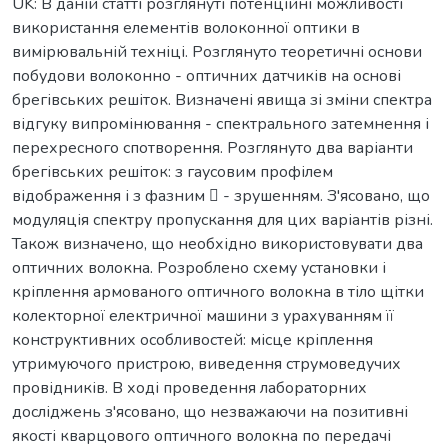
UK: В даній статті розглянуті потенційні можливості
використання елементів волоконної оптики в
вимірювальній техніці. Розглянуто теоретичні основи
побудови волоконно - оптичних датчиків на основі
брегівських решіток. Визначені явища зі зміни спектра
відгуку випромінювання - спектрального затемнення і
перехресного спотворення. Розглянуто два варіанти
брегівських решіток: з гаусовим профілем
відображення і з фазним  - зрушенням. З'ясовано, що
модуляція спектру пропускання для цих варіантів різні.
Також визначено, що необхідно використовувати два
оптичних волокна. Розроблено схему установки і
кріплення армованого оптичного волокна в тіло щітки
колекторної електричної машини з урахуванням її
конструктивних особливостей: місце кріплення
утримуючого пристрою, виведення струмоведучих
провідників. В ході проведення лабораторних
досліджень з'ясовано, що незважаючи на позитивні
якості кварцового оптичного волокна по передачі