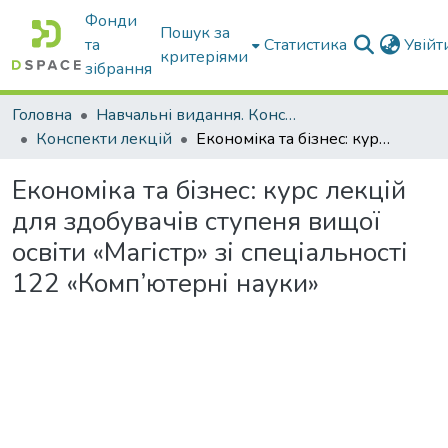
Фонди
Пошук за
та
Статистика
Увій
критеріями
зібрання
Головна
Навчальні видання. Конспекти лекцій
Конспекти лекцій
Економіка та бізнес: курс лекцій для здобувачів ступеня вищої освіти «Магістр» зі спеціальності 122 «Комп’ютерні науки»
Економіка та бізнес: курс лекцій
для здобувачів ступеня вищої
освіти «Магістр» зі спеціальності
122 «Комп’ютерні науки»