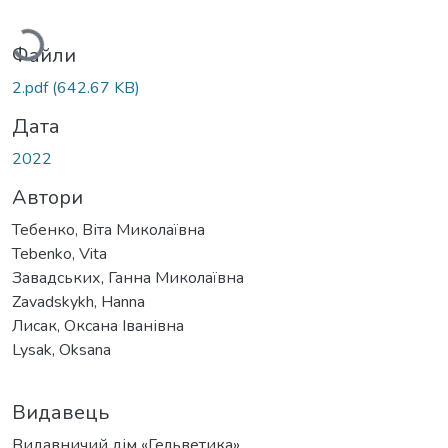
Вантажиться...
Файли
2.pdf
(642.67 KB)
Дата
2022
Автори
Тебенко, Віта Миколаївна
Tebenko, Vita
Завадських, Ганна Миколаївна
Zavadskykh, Hanna
Лисак, Оксана Іванівна
Lysak, Oksana
Видавець
Видавничий дім «Гельветика»