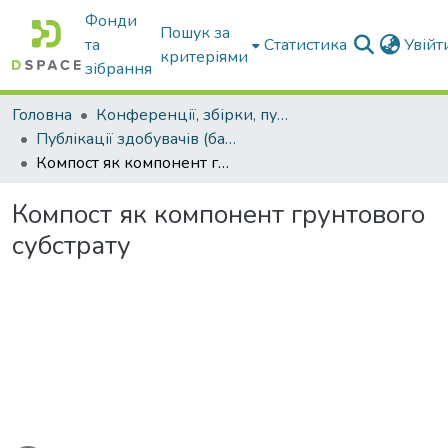
Фонди
Пошук за
та
Статистика
Увій
критеріями
зібрання
Головна
Конференції, збірки, публікації молодих вчених і здобувачів : магістрів, бакалаврів, аспірантів.
Публікації здобувачів (бакалаврів. магістрів, аспірантів)
Компост як компонент грунтового субстрату
Компост як компонент грунтового
субстрату