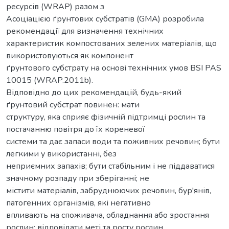
ресурсів (WRAP) разом з
Асоціацією ґрунтових субстратів (GMA) розробила
рекомендації для визначення технічних
характеристик компостованих зелених матеріалів, що
використовуються як компонент
ґрунтового субстрату на основі технічних умов BSI PAS
10015 (WRAP.2011b).
Відповідно до цих рекомендацій, будь-який
ґрунтовий субстрат повинен: мати
структуру, яка сприяє фізичній підтримці рослин та
постачанню повітря до їх кореневої
системи та дає запаси води та поживних речовин; бути
легкими у використанні, без
неприємних запахів; бути стабільним і не піддаватися
значному розпаду при зберіганні; не
містити матеріалів, забруднюючих речовин, бур'янів,
патогенних організмів, які негативно
впливають на споживача, обладнання або зростання
рослин; відповідати меті та росту рослин