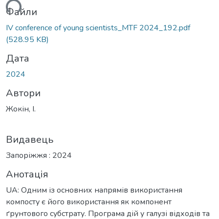
ься...
Файли
ІV conference of young scientists_MTF 2024_192.pdf
(528.95 KB)
Дата
2024
Автори
Жокін, І.
Видавець
Запоріжжя : 2024
Анотація
UA: Одним із основних напрямів використання
компосту є його використання як компонент
ґрунтового субстрату. Програма дій у галузі відходів та