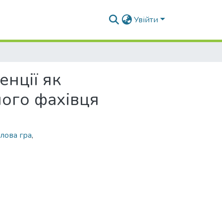
Увійти
енції як
ого фахівця
ілова гра
,