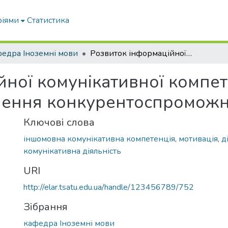
ріями
Статистика
едра Іноземні мови
Розвиток інформаційної комунікативної компетенції як передумова становлення конкурентоспроможного фахівця
ної комунікативної компет
лення конкурентоспроможн
Ключові слова
іншомовна комунікативна компетенція
,
мотивація
,
д
комунікативна діяльність
URI
http://elar.tsatu.edu.ua/handle/123456789/752
Зібрання
кафедра Іноземні мови