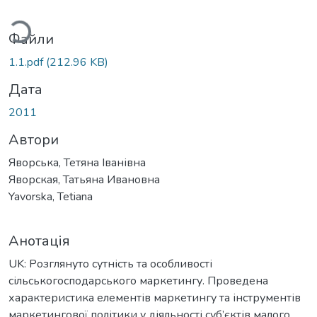
ться...
Файли
1.1.pdf
(212.96 KB)
Дата
2011
Автори
Яворська, Тетяна Іванівна
Яворская, Татьяна Ивановна
Yavorska, Tetiana
Анотація
UK: Розглянуто сутність та особливості
сільськогосподарського маркетингу. Проведена
характеристика елементів маркетингу та інструментів
маркетингової політики у діяльності суб’єктів малого