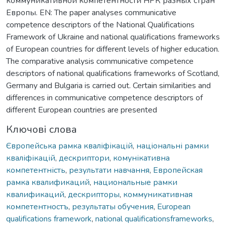
коммуникативной компетентности НРК разных стран
Европы. EN: The paper analyses communicative
competence descriptors of the National Qualifications
Framework of Ukraine and national qualifications frameworks
of European countries for different levels of higher education.
The comparative analysis communicative competence
descriptors of national qualifications frameworks of Scotland,
Germany and Bulgaria is carried out. Certain similarities and
differences in communicative competence descriptors of
different European countries are presented
Ключові слова
Європейська рамка кваліфікацій
,
національні рамки
кваліфікацій
,
дескриптори
,
комунікативна
компетентність
,
результати навчання
,
Европейская
рамка квалификаций
,
национальные рамки
квалификаций
,
дескрипторы
,
коммуникативная
компетентностъ
,
результаты обучения
,
European
qualifications framework
,
national qualificationsframeworks
,