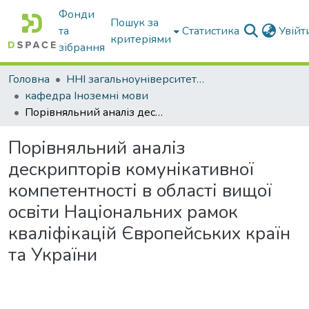
Фонди
Пошук за
та
Статистика
Увій
критеріями
зібрання
Головна
ННІ загальноуніверситетської підготовки
кафедра Іноземні мови
Порівняльний аналіз дескрипторів комунікативної компетентності в області вищої освіти Національних рамок кваліфікацій Європейських країн та України
Порівняльний аналіз
дескрипторів комунікативної
компетентності в області вищої
освіти Національних рамок
кваліфікацій Європейських країн
та України