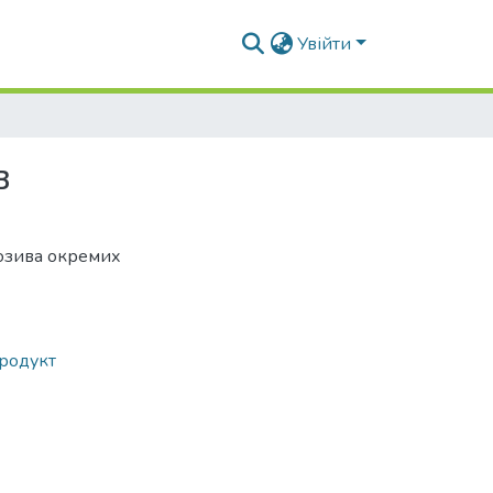
Увійти
в
розива окремих
родукт