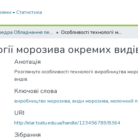
ріями
Статистика
кафедра Обладнання переробних і харчових виробництв ім. професора Ф.Ю. Ялпачика
Особливості технології морозива окремих видів
огії морозива окремих виді
Анотація
Розглянуто особливості технології виробництва мо
видів.
Ключові слова
виробництво морозива
,
види морозива
,
молочний п
URI
http://elar.tsatu.edu.ua/handle/123456789/8364
Зібрання