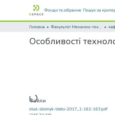
Фонди та зібрання
Пошук за крите
Головна
Факультет Механіко-технологічний
Особливості технол
Вантажиться...
Файли
stud.-sbornyk-tdatu-2017_1-162-163.pdf