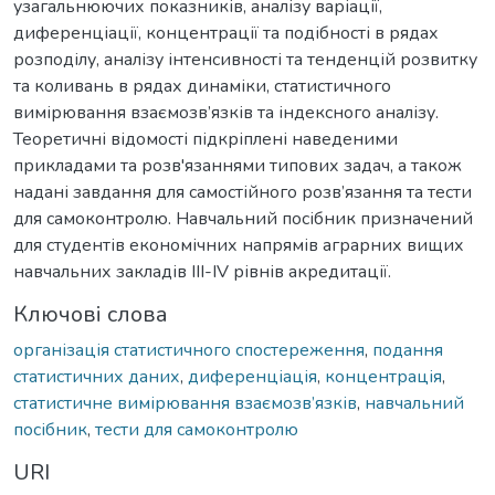
узагальнюючих показників, аналізу варіації,
диференціації, концентрації та подібності в рядах
розподілу, аналізу інтенсивності та тенденцій розвитку
та коливань в рядах динаміки, статистичного
вимірювання взаємозв’язків та індексного аналізу.
Теоретичні відомості підкріплені наведеними
прикладами та розв'язаннями типових задач, а також
надані завдання для самостійного розв’язання та тести
для самоконтролю. Навчальний посібник призначений
для студентів економічних напрямів аграрних вищих
навчальних закладів ІІI-IV рівнів акредитації.
Ключові слова
організація статистичного спостереження
,
подання
статистичних даних
,
диференціація
,
концентрація
,
статистичне вимірювання взаємозв’язків
,
навчальний
посібник
,
тести для самоконтролю
URI