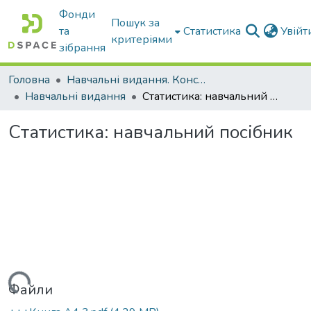
Фонди
Пошук за
та
Статистика
Увій
критеріями
зібрання
Головна
Навчальні видання. Конспекти лекцій
Навчальні видання
Статистика: навчальний посібник
Статистика: навчальний посібник
антажиться...
Файли