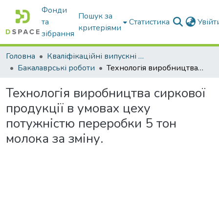
Фонди
Пошук за
та
Статистика
Увій
критеріями
зібрання
Головна
Кваліфікаційні випускні роботи бакалаврів і магістрів
Бакалаврські роботи
Технологія виробництва сиркової продукції в умовах цеху потужністю переробки 5 тон молока за зміну.
Технологія виробництва сиркової
продукції в умовах цеху
потужністю переробки 5 тон
молока за зміну.