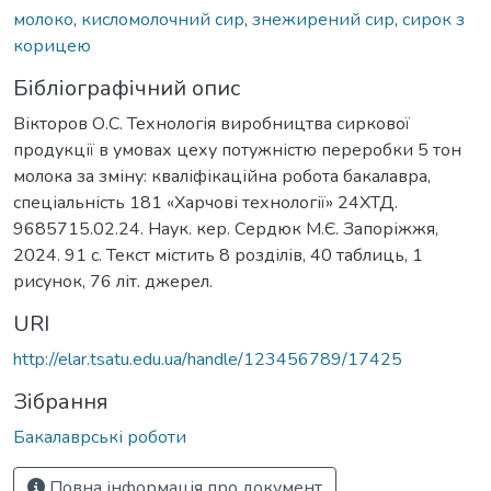
молоко
,
кисломолочний сир
,
знежирений сир
,
сирок з
корицею
Бібліографічний опис
Вікторов О.С. Технологія виробництва сиркової
продукції в умовах цеху потужністю переробки 5 тон
молока за зміну: кваліфікаційна робота бакалавра,
спеціальність 181 «Харчові технології» 24ХТД.
9685715.02.24. Наук. кер. Сердюк М.Є. Запоріжжя,
2024. 91 с. Текст містить 8 розділів, 40 таблиць, 1
рисунок, 76 літ. джерел.
URI
http://elar.tsatu.edu.ua/handle/123456789/17425
Зібрання
Бакалаврські роботи
Повна інформація про документ