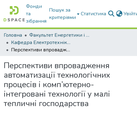
Фонди
Пошук за
та
Статистика
Увій
критеріями
зібрання
Головна
Факультет Енергетики і комп'ютерних технологій
Кафедра Електротехніки і електромеханіки ім. проф. В.В. Овчарова
Перспективи впровадження автоматизації технологічних процесів і комп’ютерно-інтегровані технології у малі тепличні господарства
Перспективи впровадження
автоматизації технологічних
процесів і комп’ютерно-
інтегровані технології у малі
тепличні господарства