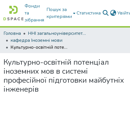
Фонди
Пошук за
та
Статистика
Увій
критеріями
зібрання
Головна
ННІ загальноуніверситетської підготовки
кафедра Іноземні мови
Культурно-освітній потенціал іноземних мов в системі професійної підготовки майбутніх інженерів
Культурно-освітній потенціал
іноземних мов в системі
професійної підготовки майбутніх
інженерів