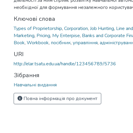
діяльності за ним сприяє розвитку навчальної автоном
необхідної для формування незалежного користувач
Ключові слова
Types of Proprietorship
,
Corporation
,
Job Hunting
,
Line and
Marketing
,
Pricing
,
My Enterpise
,
Banks and Corporate Fin
Book
,
Workbook
,
посібник
,
управління
,
адмініструван
URI
http://elar.tsatu.edu.ua/handle/123456789/5736
Зібрання
Навчальні видання
Повна інформація про документ