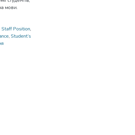
ії студентів,
а мови.
 Staff Position
,
ance
,
Student’s
ня