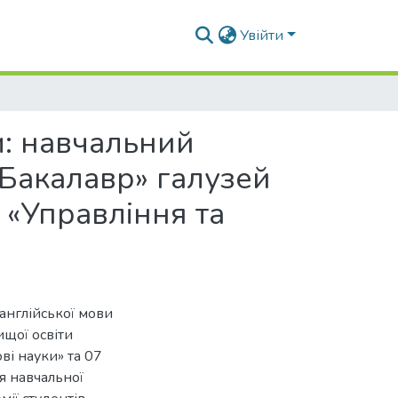
Увійти
м: навчальний
«Бакалавр» галузей
7 «Управління та
англійської мови
ищої освіти
ві науки» та 07
ія навчальної