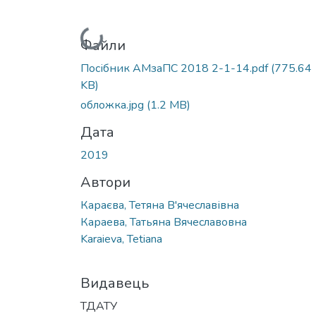
Вантажиться...
Файли
Посібник АМзаПС 2018 2-1-14.pdf
(775.64
KB)
обложка.jpg
(1.2 MB)
Дата
2019
Автори
Караєва, Тетяна В'ячеславівна
Караева, Татьяна Вячеславовна
Karaieva, Tetiana
Видавець
ТДАТУ