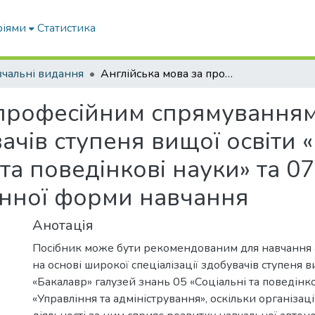
ріями
Статистика
чальні видання
Англійська мова за професійним спрямуванням: навчальний посібник для здобувачів ступеня вищої освіти «Бакалавр» галузей знань 05 «Соціальні та поведінкові науки» та 07 «Управління та адміністрування» денної форми навчання
 професійним спрямування
ачів ступеня вищої освіти 
та поведінкові науки» та 0
енної форми навчання
Анотація
Посібник може бути рекомендованим для навчання 
на основі широкої спеціалізації здобувачів ступеня в
«Бакалавр» галузей знань 05 «Соціальні та поведінко
«Управління та адміністрування», оскільки організац