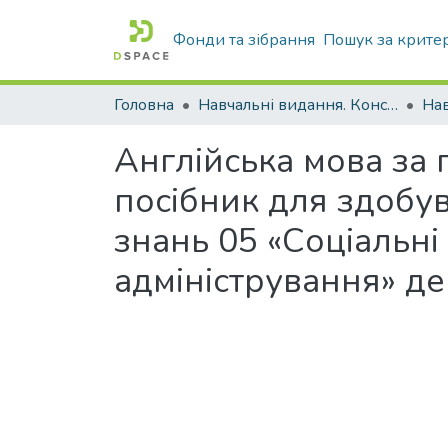
Фонди та зібрання
Пошук за крите
Головна
Навчальні видання. Конспекти лекцій
Нав
Англійська мова за
посібник для здобув
знань 05 «Соціальні 
адміністрування» д