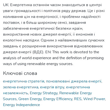
UK: Енергетика останнім часом знаходиться в центрі
уваги громадськості і політиків ряду держав. Це і різкі
коливання цін на енергоносії, і проблеми надійності
поставок, і в більш широкому сенсі, завдання
забезпечення енергетичної безпеки країн,
використання нових джерел енергії, її економія і
екологічні наслідки. Одним з найважливіших сучасних
завдань є розширення використання відновлюваних
джерел енергії (ВДЕ). EN: This work is devoted to the
analysis of world experience and the definition of promising
ways of using renewable energy sources.
Ключові слова
енергетична стратегія
,
поновлювані джерела енергії
,
зелена енергетика
,
енергія вітру
,
енергетична
незалежність
,
Energy Strategy
,
Renewable Energy
Sources
,
Green Energy
,
Energy Efficiency
,
RES
,
Wind Power
,
Energy Independence