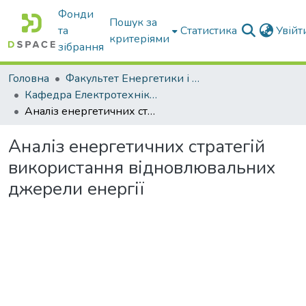
Фонди
Пошук за
та
Статистика
Увій
критеріями
зібрання
Головна
Факультет Енергетики і комп'ютерних технологій
Кафедра Електротехніки і електромеханіки ім. проф. В.В. Овчарова
Аналіз енергетичних стратегій використання відновлювальних джерели енергії
Аналіз енергетичних стратегій
використання відновлювальних
джерели енергії