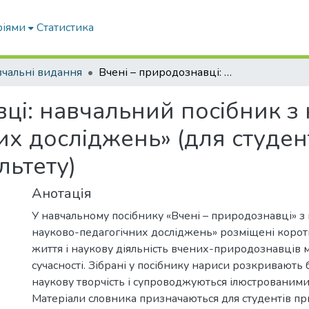
ріями
Статистика
чальні видання
Вчені – природознавці: навчальний посібник з курсу «Основи науково-педагогічних досліджень» (для студентів природничо-географічного факультету)
ці: навчальний посібник з
их досліджень» (для студе
льтету)
Анотація
У навчальному посібнику «Вчені – природознавці» з
науково-педагогічних досліджень» розміщені коротк
життя і наукову діяльність вчених-природознавців м
сучасності. Зібрані у посібнику нариси розкривають б
наукову творчість і супроводжуються ілюстрованими
Матеріали словника призначаються для студентів п