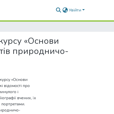
Увійти
 курсу «Основи
нтів природничо-
 курсу «Основи
і відомості про
инулого і
іографії вчених, їх
 портретами.
риродничо-