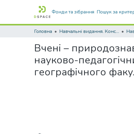
Фонди та зібрання
Пошук за крите
Головна
Навчальні видання. Конспекти лекцій
Нав
Вчені – природознав
науково-педагогічн
географічного факу
Вантажиться...