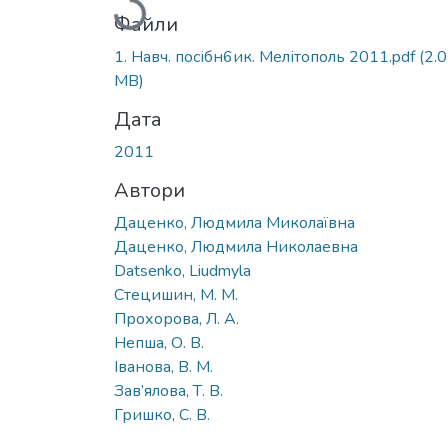
Файли
1. Навч. посібн6ик. Мелітополь 2011.pdf
(2.
MB)
Дата
2011
Автори
Даценко, Людмила Миколаївна
Даценко, Людмила Николаевна
Datsenko, Liudmyla
Стецишин, М. М.
Прохорова, Л. А.
Непша, О. В.
Іванова, В. М.
Зав’ялова, Т. В.
Гришко, С. В.