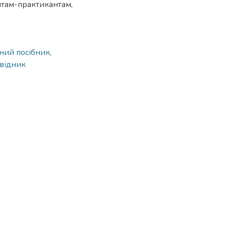
ентам-практикантам,
ний посібник
,
овідник