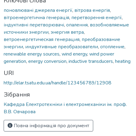
Ключові слова
поновлювані джерела енергії
,
вітрова енергія
,
вітроенергетична генерація
,
перетворення енергії
,
індуктивні перетворювачі
,
опалення
,
возобновляемые
источники энергии
,
энергия ветра
,
ветроенергетическая генерация
,
преобразование
энергии
,
индуктивные преобразователи
,
отопление
,
renewable energy sources
,
wind energy
,
wind power
generation
,
energy conversion
,
inductive transducers
,
heating
URI
http://elar.tsatu.edu.ua/handle/123456789/12908
Зібрання
Кафедра Електротехніки і електромеханіки ім. проф.
В.В. Овчарова
Повна інформація про документ