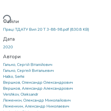
житься...
Файли
Праці ТДАТУ Вип 20 Т 3-88-98.pdf
(830.8 KB)
Дата
2020
Автори
Галько, Сергій Віталійович
Галько, Сергей Витальевич
Halko, Serhii
Вершков, Олександр Олександрович
Вершков, Александр Александрович
Vershkov, Oleksandr
Леженкін, Олександр Миколайович
Леженкин, Александр Николаевич