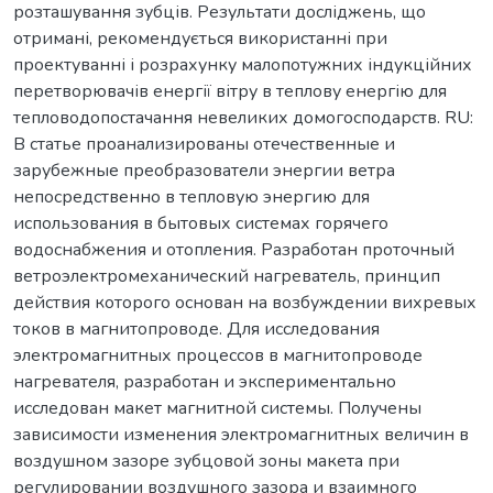
розташування зубців. Результати досліджень, що
отримані, рекомендується використанні при
проектуванні і розрахунку малопотужних індукційних
перетворювачів енергії вітру в теплову енергію для
тепловодопостачання невеликих домогосподарств. RU:
В статье проанализированы отечественные и
зарубежные преобразователи энергии ветра
непосредственно в тепловую энергию для
использования в бытовых системах горячего
водоснабжения и отопления. Разработан проточный
ветроэлектромеханический нагреватель, принцип
действия которого основан на возбуждении вихревых
токов в магнитопроводе. Для исследования
электромагнитных процессов в магнитопроводе
нагревателя, разработан и экспериментально
исследован макет магнитной системы. Получены
зависимости изменения электромагнитных величин в
воздушном зазоре зубцовой зоны макета при
регулировании воздушного зазора и взаимного