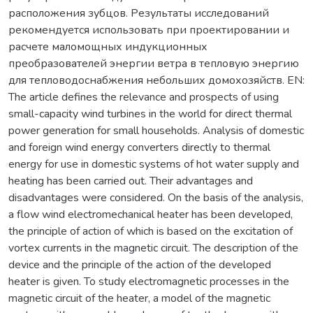
расположения зубцов. Результаты исследований
рекомендуется использовать при проектировании и
расчете маломощных индукционных
преобразователей энергии ветра в тепловую энергию
для тепловодоснабжения небольших домохозяйств. EN:
The article defines the relevance and prospects of using
small-capacity wind turbines in the world for direct thermal
power generation for small households. Analysis of domestic
and foreign wind energy converters directly to thermal
energy for use in domestic systems of hot water supply and
heating has been carried out. Their advantages and
disadvantages were considered. On the basis of the analysis,
a flow wind electromechanical heater has been developed,
the principle of action of which is based on the excitation of
vortex currents in the magnetic circuit. The description of the
device and the principle of the action of the developed
heater is given. To study electromagnetic processes in the
magnetic circuit of the heater, a model of the magnetic