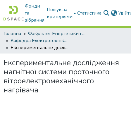
Фонди
Пошук за
та
Статистика
Увій
критеріями
зібрання
Головна
Факультет Енергетики і комп'ютерних технологій
Кафедра Електротехніки і електромеханіки ім. проф. В.В. Овчарова
Експериментальне дослідження магнітної системи проточного вітроелектромеханічного нагрівача
Експериментальне дослідження
магнітної системи проточного
вітроелектромеханічного
нагрівача