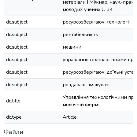
матеріали І Міжнар. наук.-прак
молодих учених;С. 34
dc.subject
ресурсозберігаючі технології
dc.subject
рентабельність
dc.subject
машини
dc.subject
управління технологічними пр
dc.subject
ресурсозберігаючі доїльні уста
dc.subject
роздавачі-змішувачі
Управління технологічними пр
dc.title
молочній фермі
dc.type
Article
Файли