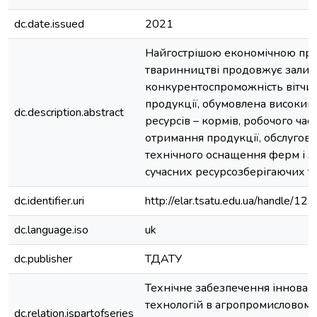
dc.date.issued
2021
Найгострішою економічною пр
тваринництві продовжує залиш
конкурентоспроможність вітчи
продукції, обумовлена високим
dc.description.abstract
ресурсів – кормів, робочого часу
отримання продукції, обслугову
технічного оснащення ферм і з
сучасних ресурсозберігаючих те
dc.identifier.uri
http://elar.tsatu.edu.ua/handle/
dc.language.iso
uk
dc.publisher
ТДАТУ
Технічне забезпечення інновац
технологій в агропромисловому
dc.relation.ispartofseries