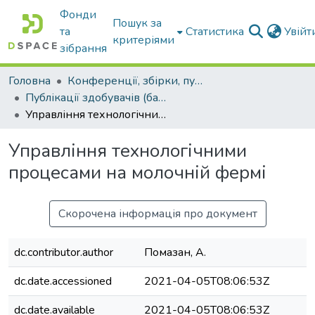
Фонди
Пошук за
та
Статистика
Увій
критеріями
зібрання
Головна
Конференції, збірки, публікації молодих вчених і здобувачів : магістрів, бакалаврів, аспірантів.
Публікації здобувачів (бакалаврів. магістрів, аспірантів)
Управління технологічними процесами на молочній фермі
Управління технологічними
процесами на молочній фермі
Скорочена інформація про документ
dc.contributor.author
Помазан, А.
dc.date.accessioned
2021-04-05T08:06:53Z
dc.date.available
2021-04-05T08:06:53Z