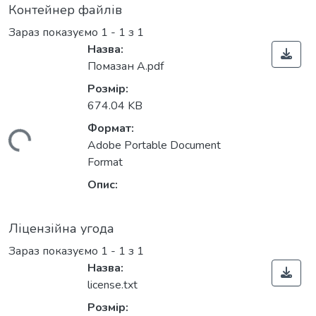
Контейнер файлів
Зараз показуємо
1 - 1 з 1
Назва:
Помазан А.pdf
Розмір:
674.04 KB
Формат:
ажиться...
Adobe Portable Document
Format
Опис:
Ліцензійна угода
Зараз показуємо
1 - 1 з 1
Назва:
license.txt
Розмір: