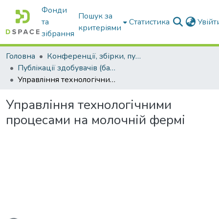
Фонди
Пошук за
та
Статистика
Увій
критеріями
зібрання
Головна
Конференції, збірки, публікації молодих вчених і здобувачів : магістрів, бакалаврів, аспірантів.
Публікації здобувачів (бакалаврів. магістрів, аспірантів)
Управління технологічними процесами на молочній фермі
Управління технологічними
процесами на молочній фермі