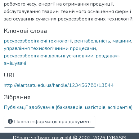
робочого часу, енергії на отримання продукції,
обслуговування тварин, технічного оснащення ферм і
застосування сучасних ресурсозберігаючих технологій.
Ключові слова
ресурсозберігаючі технології
,
рентабельність
,
машини
,
управління технологічними процесами
,
ресурсозберігаючі доїльні установкии
,
роздавачі-
змішувачі
URI
http://elar.tsatu.edu.ua/handle/123456789/13544
Зібрання
Публікації здобувачів (бакалаврів. магістрів, аспірантів)
Повна інформація про документ
DSpace software
copyright © 2002-2026
LYRASIS