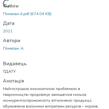
Вантажиться...
Файли
Помазан А.pdf
(674.04 KB)
Дата
2021
Автори
Помазан, А.
Видавець
ТДАТУ
Анотація
Найгострішою економічною проблемою в
тваринництві продовжує залишатися низька
конкурентоспроможність вітчизняної продукції,
обумовлена високими витратами ресурсів – кормів,