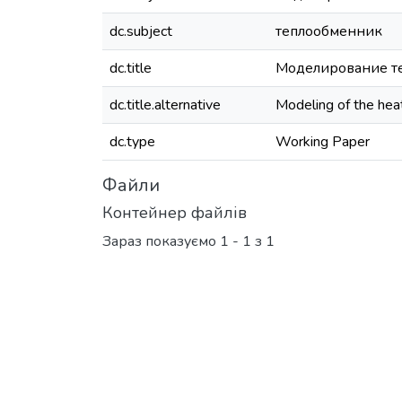
dc.subject
теплообменник
dc.title
Моделирование те
dc.title.alternative
Мodeling of the heat
dc.type
Working Paper
Файли
Контейнер файлів
Зараз показуємо
1 - 1 з 1