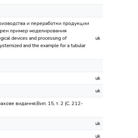
оизводства и переработки продукции
отрен пример моделирования
ical devices and processing of
uk
systemized and the example for a tubular
uk
uk
хове видання;Вип. 15, т. 2 (С. 212-
uk
uk