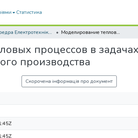
ріями
Статистика
Кафедра Електротехніки і електромеханіки ім. проф. В.В. Овчарова
Моделирование тепловых процессов в задачах сельскохозяйственного производства
ловых процессов в задача
ого производства
Скорочена інформація про документ
1:45Z
1:45Z