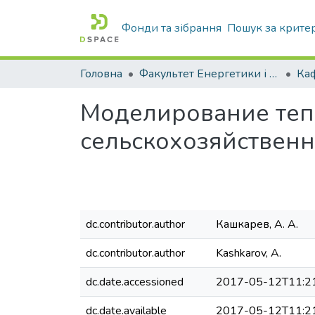
Фонди та зібрання
Пошук за крите
Головна
Факультет Енергетики і комп'ютерних технологій
Моделирование теп
сельскохозяйственн
dc.contributor.author
Кашкарев, А. А.
dc.contributor.author
Kashkarov, А.
dc.date.accessioned
2017-05-12T11:2
dc.date.available
2017-05-12T11:2