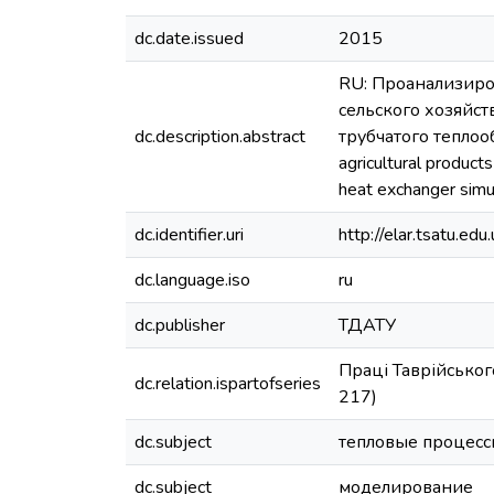
dc.date.issued
2015
RU: Проанализиро
сельского хозяйс
dc.description.abstract
трубчатого теплообм
agricultural product
heat exchanger simu
dc.identifier.uri
http://elar.tsatu.
dc.language.iso
ru
dc.publisher
ТДАТУ
Праці Таврійськог
dc.relation.ispartofseries
217)
dc.subject
тепловые процес
dc.subject
моделирование