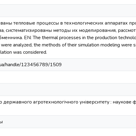
ваны тепловые процессы в технологических аппаратах пр
тва, систематизированы методы их моделирования, рассм
енника. EN: The thermal processes in the production technolog
s were analyzed, the methods of their simulation modeling were 
lation was considered.
edu.ua/handle/123456789/1509
о державного агротехнологічного університету : наукове фа
сы