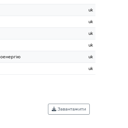
uk
uk
uk
uk
троенергію
uk
uk
Завантажити