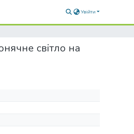
Увійти
онячне світло на