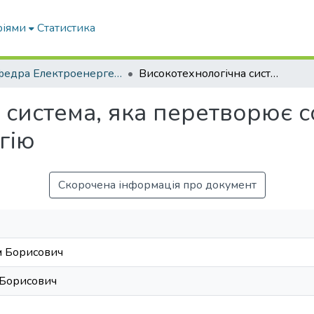
ріями
Статистика
Кафедра Електроенергетики і електротехнологій
Високотехнологічна система, яка перетворює сонячне світло на тепло і електроенергію
система, яка перетворює с
гію
Скорочена інформація про документ
м Борисович
 Борисович