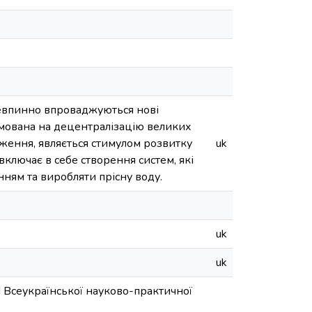
евпинно впроваджуються нові
рямована на децентралізацію великих
ження, являється стимулом розвитку
uk
ключає в себе створення систем, які
нням та виробляти прісну воду.
uk
uk
I Всеукраїнської науково-практичної