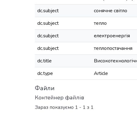
dc.subject
сонячне світло
dc.subject
тепло
dc.subject
електроенергія
dc.subject
теплопостачання
dc.title
Високотехнологічн
dc.type
Article
Файли
Контейнер файлів
Зараз показуємо
1 - 1 з 1