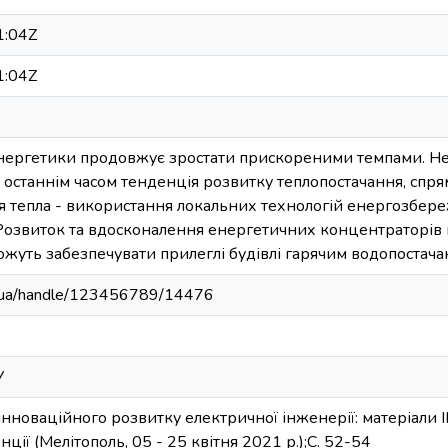
1:04Z
1:04Z
енергетики продовжує зростати прискореними темпами. Н
ча останнім часом тенденція розвитку теплопостачання, сп
 тепла - використання локальних технологій енергозбере
Розвиток та вдосконалення енергетичних концентраторів в
ожуть забезпечувати прилеглі будівлі гарячим водопостача
edu.ua/handle/123456789/14476
У
інноваційного розвитку електричної інженерії: матеріали I
ії (Мелітополь, 05 - 25 квітня 2021 р.);С. 52-54