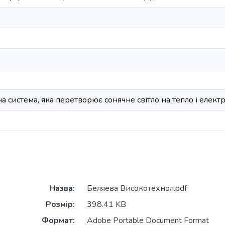
а система, яка перетворює сонячне світло на тепло і елек
Назва:
Беляева Високотехнол.pdf
Розмір:
398.41 KB
Формат:
Adobe Portable Document Format