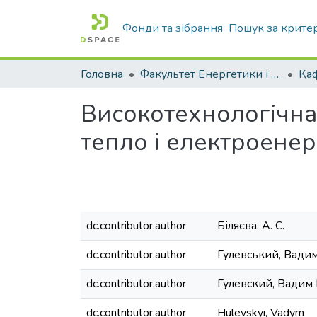
Фонди та зібрання
Пошук за крите
Головна
Факультет Енергетики і комп'ютерних технологій
Високотехнологічна 
тепло і електроенер
dc.contributor.author
Біляєва, А. С.
dc.contributor.author
Гулевський, Вади
dc.contributor.author
Гулевский, Вадим
dc.contributor.author
Hulevskyi, Vadym