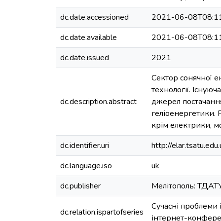
dc.date.accessioned
2021-06-08T08:1
dc.date.available
2021-06-08T08:1
dc.date.issued
2021
Сектор сонячної 
технології. Існую
dc.description.abstract
джерел постачання
геліоенергетики. 
крім електрики, м
dc.identifier.uri
http://elar.tsatu.
dc.language.iso
uk
dc.publisher
Мелітополь: ТДАТ
Сучасні проблеми 
dc.relation.ispartofseries
інтернет-конференц