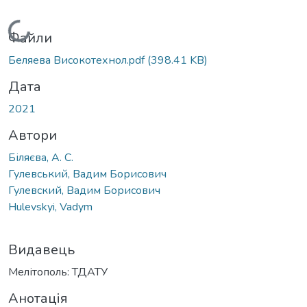
Вантажиться...
Файли
Беляева Високотехнол.pdf
(398.41 KB)
Дата
2021
Автори
Біляєва, А. С.
Гулевський, Вадим Борисович
Гулевский, Вадим Борисович
Hulevskyi, Vadym
Видавець
Мелітополь: ТДАТУ
Анотація