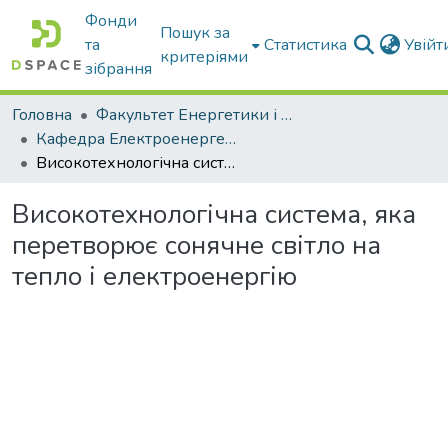
Фонди
Пошук за
та
Статистика
Увій
критеріями
зібрання
Головна
Факультет Енергетики і комп'ютерних технологій
Кафедра Електроенергетики і електротехнологій
Високотехнологічна система, яка перетворює сонячне світло на тепло і електроенергію
Високотехнологічна система, яка
перетворює сонячне світло на
тепло і електроенергію