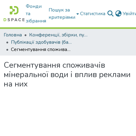
Фонди
Пошук за
та
Статистика
Увій
критеріями
зібрання
Головна
Конференції, збірки, публікації молодих вчених і здобувачів : магістрів, бакалаврів, аспірантів.
Публікації здобувачів (бакалаврів. магістрів, аспірантів)
Сегментування споживачів мінеральної води і вплив реклами на них
Сегментування споживачів
мінеральної води і вплив реклами
на них