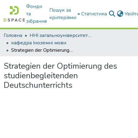
Фонди
Пошук за
та
Статистика
Увій
критеріями
зібрання
Головна
ННІ загальноуніверситетської підготовки
кафедра Іноземні мови
Strategien der Optimierung des studienbegleitenden Deutschunterrichts
Strategien der Optimierung des
studienbegleitenden
Deutschunterrichts