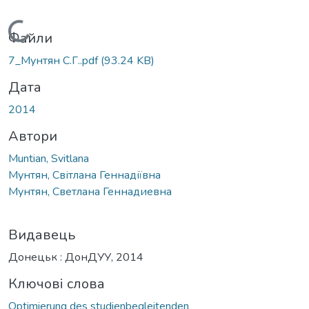
Вантажиться...
Файли
7_Мунтян С.Г..pdf
(93.24 KB)
Дата
2014
Автори
Muntian, Svitlana
Мунтян, Світлана Геннадіївна
Мунтян, Светлана Геннадиевна
Видавець
Донецьк : ДонДУУ, 2014
Ключові слова
Optimierung des studienbegleitenden