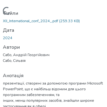
Вантажиться...
Файли
XII_International_conf_2024_.pdf
(259.33 KB)
Дата
2024
Автори
Сабо, Андрій Георгійович
Сабо, Сільвія
Анотація
презентації, створені за допомогою програми Microsoft
PowerPoint, що є найбільш відомим для цього
програмним забезпеченням, та
інших, менш популярних засобів, знайшли широке
застосування як в сфері