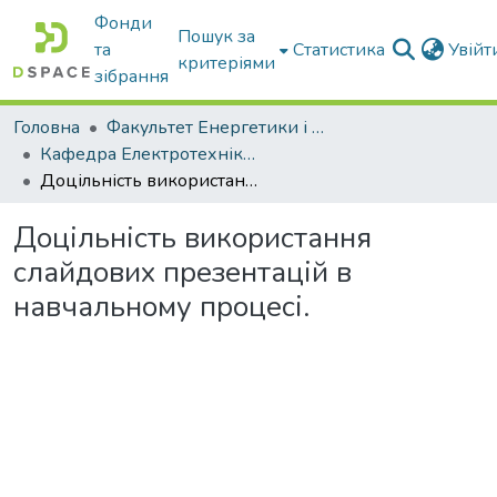
Фонди
Пошук за
та
Статистика
Увій
критеріями
зібрання
Головна
Факультет Енергетики і комп'ютерних технологій
Кафедра Електротехніки і електромеханіки ім. проф. В.В. Овчарова
Доцільність використання слайдових презентацій в навчальному процесі.
Доцільність використання
слайдових презентацій в
навчальному процесі.