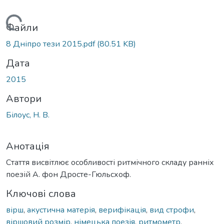
Вантажиться...
Файли
8 Дніпро тези 2015.pdf
(80.51 KB)
Дата
2015
Автори
Білоус, Н. В.
Анотація
Стаття висвітлює особливості ритмічного складу ранніх
поезій А. фон Дросте-Гюльсхоф.
Ключові слова
вірш
,
акустична матерія
,
верифікація
,
вид строфи
,
віршовий розмір
,
німецька поезія
,
ритмометр
,