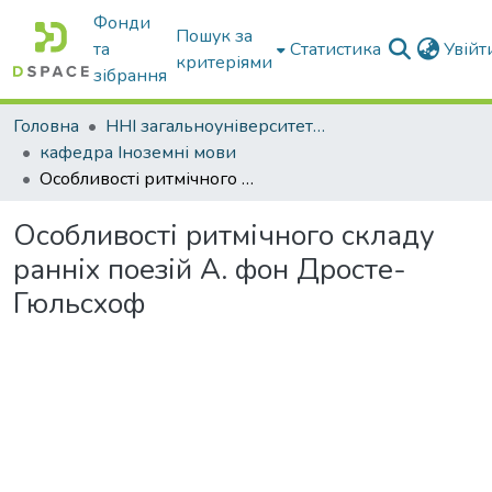
Фонди
Пошук за
та
Статистика
Увій
критеріями
зібрання
Головна
ННІ загальноуніверситетської підготовки
кафедра Іноземні мови
Особливості ритмічного складу ранніх поезій А. фон Дросте-Гюльсхоф
Особливості ритмічного складу
ранніх поезій А. фон Дросте-
Гюльсхоф