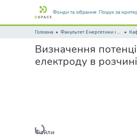
Фонди та зібрання
Пошук за крите
Головна
Факультет Енергетики і комп'ютерних технологій
Визначення потенці
електроду в розчині
Вантажиться...
Файли