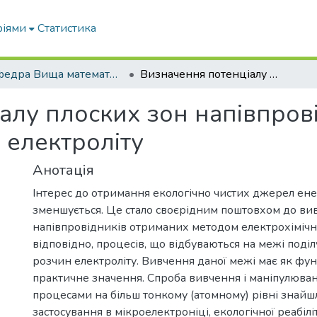
ріями
Статистика
Кафедра Вища математика та фізика
Визначення потенціалу плоских зон напівпровідникового електроду в розчині електроліту
алу плоских зон напівпров
 електроліту
Анотація
Інтерес до отримання екологічно чистих джерел енерг
зменшується. Це стало своєрідним поштовхом до ви
напівпровідників отриманих методом електрохімічно
відповідно, процесів, що відбуваються на межі поді
розчин електроліту. Вивчення даної межі має як фун
практичне значення. Спроба вивчення і маніпулюва
процесами на більш тонкому (атомному) рівні знайш
застосування в мікроелектроніці, екологічної реабілі