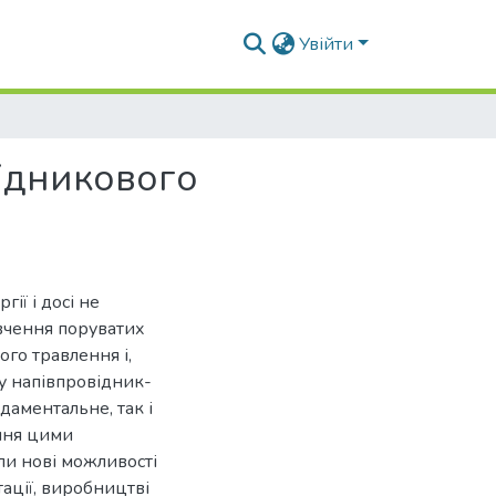
Увійти
ідникового
ії і досі не
вчення поруватих
го травлення і,
лу напівпровідник-
даментальне, так і
ння цими
ли нові можливості
тації, виробництві