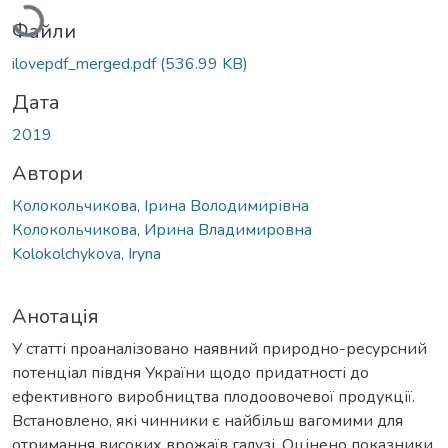
Файли
ilovepdf_merged.pdf
(536.99 KB)
Дата
2019
Автори
Колокольчикова, Ірина Володимирівна
Колокольчикова, Ирина Владимировна
Kolokolchykova, Iryna
Анотація
У статті проаналізовано наявний природно-ресурсний
потенціал півдня України щодо придатності до
ефективного виробництва плодоовочевої продукції.
Встановлено, які чинники є найбільш вагомими для
отримання високих врожаїв галузі. Оцінено показники