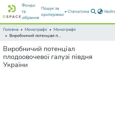
Фонди
Пошук за
та
Статистика
Увій
критеріями
зібрання
Головна
Монографії
Монографії
Виробничий потенціал плодоовочевої галузі півдня України
Виробничий потенціал
плодоовочевої галузі півдня
України
антажиться...