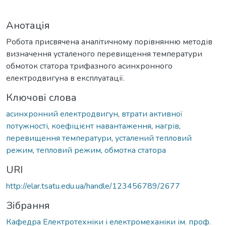
Анотація
Робота присвячена аналітичному порівнянню методів
визначення усталеного перевищення температури
обмоток статора трифазного асинхронного
електродвигуна в експлуатації.
Ключові слова
асинхронний електродвигун
,
втрати активної
потужності
,
коефіцієнт навантаження
,
нагрів
,
перевищення температури
,
усталений тепловий
режим
,
тепловий режим
,
обмотка статора
URI
http://elar.tsatu.edu.ua/handle/123456789/2677
Зібрання
Кафедра Електротехніки і електромеханіки ім. проф.