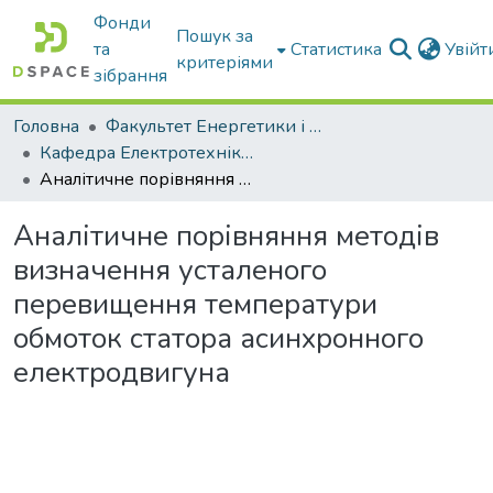
Фонди
Пошук за
та
Статистика
Увій
критеріями
зібрання
Головна
Факультет Енергетики і комп'ютерних технологій
Кафедра Електротехніки і електромеханіки ім. проф. В.В. Овчарова
Аналітичне порівняння методів визначення усталеного перевищення температури обмоток статора асинхронного електродвигуна
Аналітичне порівняння методів
визначення усталеного
перевищення температури
обмоток статора асинхронного
електродвигуна