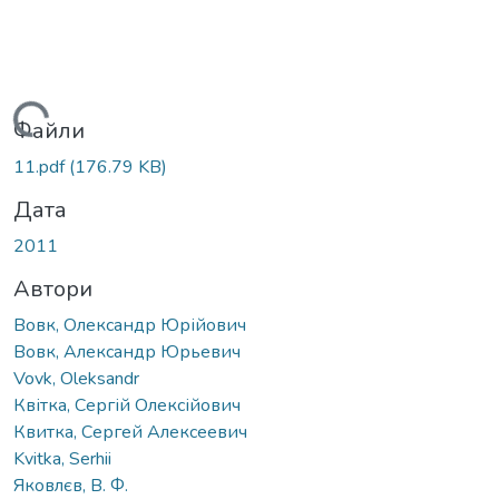
ться...
Файли
11.pdf
(176.79 KB)
Дата
2011
Автори
Вовк, Олександр Юрійович
Вовк, Александр Юрьевич
Vovk, Oleksandr
Квітка, Сергій Олексійович
Квитка, Сергей Алексеевич
Kvitka, Serhii
Яковлєв, В. Ф.