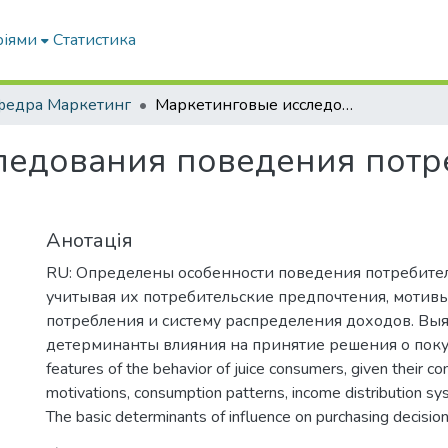
ріями
Статистика
федра Маркетинг
Маркетинговые исследования поведения потребителей на рынке соков
ледования поведения потр
Анотація
RU: Определены особенности поведения потребител
учитывая их потребительские предпочтения, мотивы
потребления и систему распределения доходов. Вы
детерминанты влияния на принятие решения о покуп
features of the behavior of juice consumers, given their c
motivations, consumption patterns, income distribution s
The basic determinants of influence on purchasing decisions