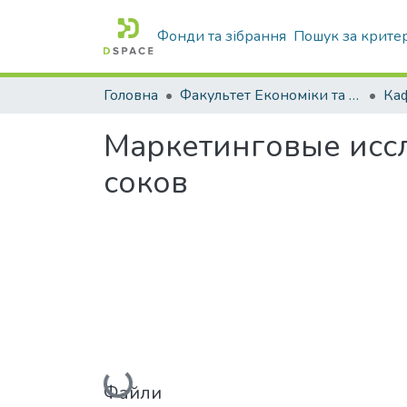
Фонди та зібрання
Пошук за крите
Головна
Факультет Економіки та бізнесу
Ка
Маркетинговые исс
соков
Вантажиться...
Файли