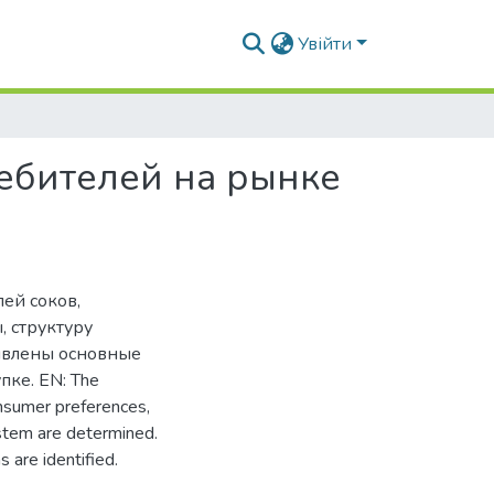
Увійти
ебителей на рынке
ей соков,
, структуру
явлены основные
ке. EN: The
onsumer preferences,
ystem are determined.
 are identified.