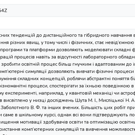
54Z
часних тенденцій до дистанційного та гібридного навчанн
ня різних явищ, у тому числі і фізичних, стає невід’ємною 
і програми та платформи дозволяють моделювати складні ф
рацій процесів навіть за відсутності лабораторного обла
 зробити освітній процес більш гнучким і адаптованим до
Комп’ютерні симуляції дозволяють вивчати фізичні процеси 
уміння складних концепцій, роблячи абстрактні поняття бі
зноманітні процеси, спостерігати за їхньою поведінкою в
у експерименті, наприклад, у квантовій механіці чи астр
висвітлено у низці досліджень Шута М. І., Мисліцької Н. А.,
 Заболотного В. Ф. та інших вчених. Більшість цих робіт 
и саме в шкільному курсі, однак всі вони підтверджують 
ищення мотивації здобувачів освіти та оптимізацію освітн
ористання комп’ютерних симуляцій та вивчення можливост