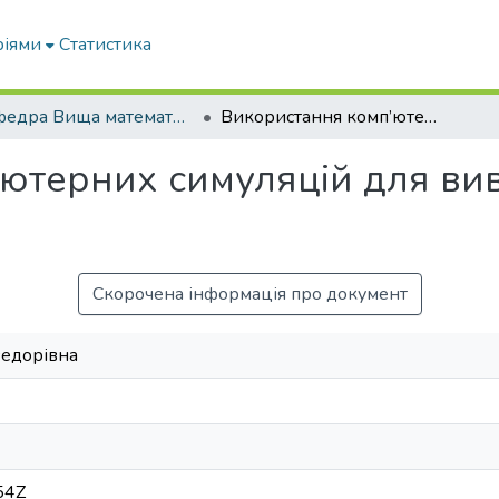
ріями
Статистика
Кафедра Вища математика та фізика
Використання комп’ютерних симуляцій для вивчення фізичних явищ
ютерних симуляцій для ви
Скорочена інформація про документ
Федорівна
54Z