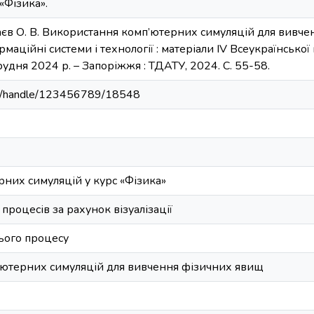
 «Фізика».
аєв О. В. Використання комп’ютерних симуляцій для вивче
маційні системи і технології : матеріали ІV Всеукраїнської 
удня 2024 р. – Запоріжжя : ТДАТУ, 2024. С. 55-58.
u.ua/handle/123456789/18548
рних симуляцій у курс «Фізика»
процесів за рахунок візуалізації
нього процесу
ютерних симуляцій для вивчення фізичних явищ