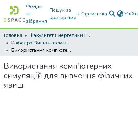
Фонди
Пошук за
та
Статистика
Увій
критеріями
зібрання
Головна
Факультет Енергетики і комп'ютерних технологій
Кафедра Вища математика та фізика
Використання комп’ютерних симуляцій для вивчення фізичних явищ
Використання комп’ютерних
симуляцій для вивчення фізичних
явищ