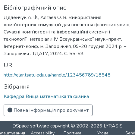
Бібліографічний опис
Дяденчук А. Ф., Алгаєв О. В. Використання
комп’ютерних симуляцій для вивчення фізичних явищ.
Сучасні комп’ютерні та інформаційні системи і
технології : матеріали ІV Всеукраїнської наук.-практ.
Інтернет-конф. м. Запоріжжя, 09-20 грудня 2024 р. –
Запоріжжя : ТДАТУ, 2024. С. 55-58.
URI
http://elar.tsatu.edu.ua/handle/123456789/18548
Зібрання
Кафедра Вища математика та фізика
Повна інформація про документ
DSpace software
copyright © 2002-2026
LYRASIS
алаштування
Accessibility
Політика
Угода
Sen