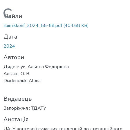
Вантажиться...
Файли
zbirnikkonf_2024_55-58.pdf
(404.68 KB)
Дата
2024
Автори
Дяденчук, Альона Федорівна
Алгаєв, О. В.
Diadenchuk, Alona
Видавець
Запоріжжя : ТДАТУ
Анотація
UA: У контексті сучасних тенденцій до дистанційного