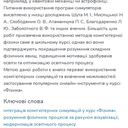
наприклад, у квантовій механіці чи астрофізиці.
Питання використання програм-симуляторів
висвітлено у низці досліджень Шута М. І., Мисліцької Н.
А., Слободяник О. В., Атаманчука П. С., Благодаренко Л.
Ю., Заболотного В. Ф. та інших вчених. Більшість цих
робіт присвячена використанню методів комп'ютерної
фізики саме в шкільному курсі, однак всі вони
підтверджують покращення розуміння складних
фізичних явищ, підвищення мотивації здобувачів
освіти та оптимізацію освітнього процесу.
Метою даної роботи є аналіз переваг використання
комп’ютерних симуляцій та вивчення можливостей
застосування популярних онлайн-інструментів у курсі
«Фізика».
Ключові слова
інтеграція комп’ютерних симуляцій у курс «Фізика»
,
розуміння фізичних процесів за рахунок візуалізації
,
модернізація освітнього процесу