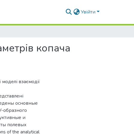
Увійти
аметрів копача
 моделі взаємодії
едставлені
иведены основные
V-образного
руктивные и
аты полевых
s of the analytical