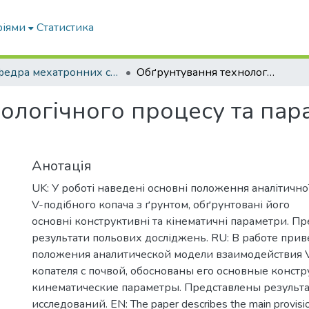
ріями
Статистика
Кафедра мехатронних систем тракторів та сільскогосподарських машин
Обґрунтування технологічного процесу та параметрів копача цибулевих культур
ологічного процесу та пар
Анотація
UK: У роботі наведені основні положення аналітичної
V-подібного копача з ґрунтом, обґрунтовані його
основні конструктивні та кінематичні параметри. Пр
результати польових досліджень. RU: В работе пр
положения аналитической модели взаимодействия 
копателя с почвой, обоснованы его основные конст
кинематические параметры. Представлены результ
исследований. EN: The paper describes the main provision