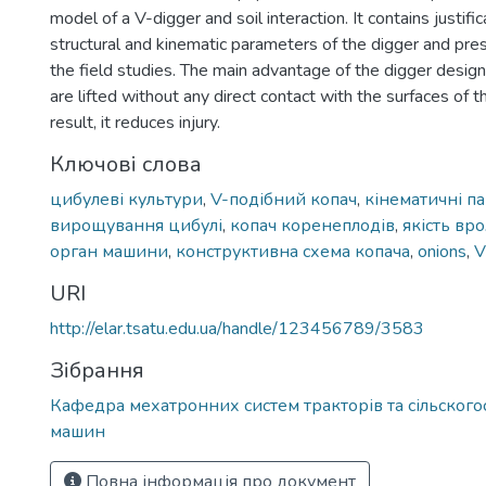
model of a V-digger and soil interaction. It contains justifi
structural and kinematic parameters of the digger and pres
the field studies. The main advantage of the digger design
are lifted without any direct contact with the surfaces of 
result, it reduces injury.
Ключові слова
цибулеві культури
,
V-подібний копач
,
кінематичні п
вирощування цибулі
,
копач коренеплодів
,
якість вр
орган машини
,
конструктивна схема копача
,
onions
,
V
URI
http://elar.tsatu.edu.ua/handle/123456789/3583
Зібрання
Кафедра мехатронних систем тракторів та сільског
машин
Повна інформація про документ