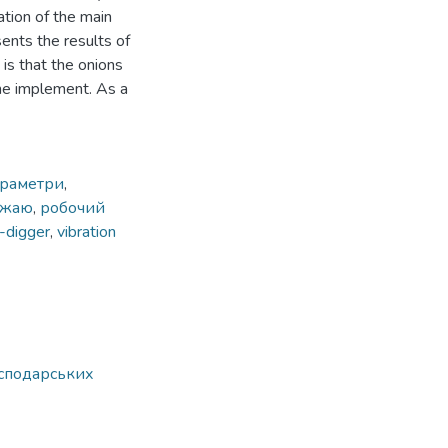
cation of the main
ents the results of
 is that the onions
the implement. As a
араметри
,
ожаю
,
робочий
-digger
,
vibration
осподарських