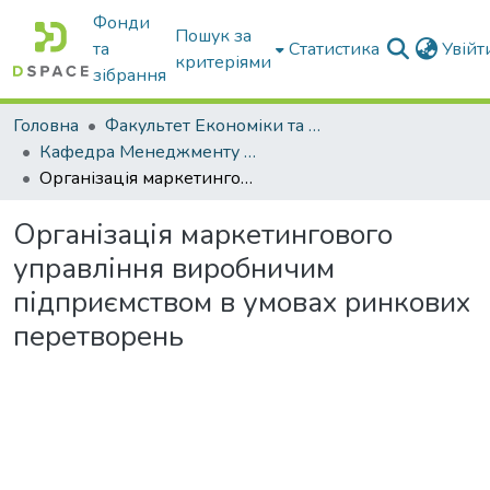
Фонди
Пошук за
та
Статистика
Увій
критеріями
зібрання
Головна
Факультет Економіки та бізнесу
Кафедра Менеджменту та публічного адміністрування
Організація маркетингового управління виробничим підприємством в умовах ринкових перетворень
Організація маркетингового
управління виробничим
підприємством в умовах ринкових
перетворень