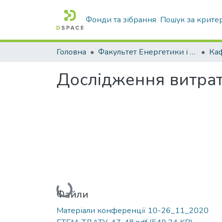
Фонди та зібрання
Пошук за крите
Головна
Факультет Енергетики і комп'ютерних технологій
Дослідження витрат
Вантажиться...
Файли
Матеріали конференції 10-26_11_2020