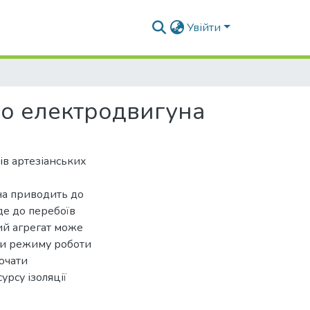
Увійти
го електродвигуна
ів артезіанських
на приводить до
де до перебоїв
ий агрегат може
нки режиму роботи
ючати
урсу ізоляції