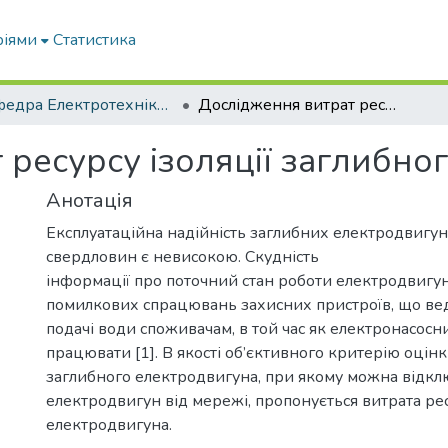
ріями
Статистика
Кафедра Електротехніки і електромеханіки ім. проф. В.В. Овчарова
Дослідження витрат ресурсу ізоляції заглибного електродвигуна
 ресурсу ізоляції заглибно
Анотація
Експлуатаційна надійність заглибних електродвигун
свердловин є невисокою. Скудність
інформації про поточний стан роботи електродвигу
помилкових спрацювань захисних пристроїв, що ве
подачі води споживачам, в той час як електронасосн
працювати [1]. В якості об’єктивного критерію оці
заглибного електродвигуна, при якому можна відкл
електродвигун від мережі, пропонується витрата рес
електродвигуна.