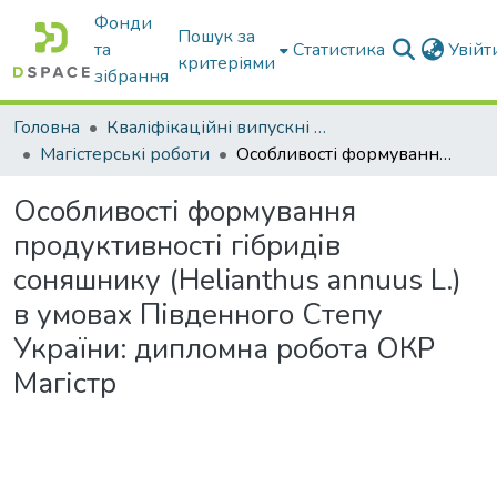
Фонди
Пошук за
та
Статистика
Увій
критеріями
зібрання
Головна
Кваліфікаційні випускні роботи бакалаврів і магістрів
Магістерські роботи
Особливості формування продуктивності гібридів соняшнику (Helianthus annuus L.) в умовах Південного Степу України: дипломна робота ОКР Магістр
Особливості формування
продуктивності гібридів
соняшнику (Helianthus annuus L.)
в умовах Південного Степу
України: дипломна робота ОКР
Магістр