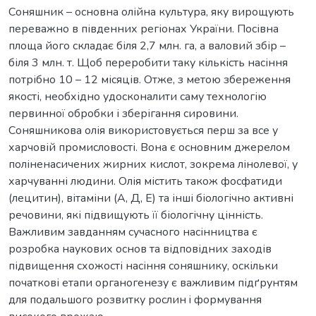
Соняшник – основна олійна культура, яку вирощують
переважно в південних регіонах України. Посівна
площа його складає біля 2,7 млн. га, а валовий збір –
біля 3 млн. т. Щоб переробити таку кількість насіння
потрібно 10 – 12 місяців. Отже, з метою збереження
якості, необхідно удосконалити саму технологію
первинної обробки і зберігання сировини.
Соняшникова олія використовується перш за все у
харчовій промисловості. Вона є основним джерелом
поліненасичених жирних кислот, зокрема лінолевої, у
харчуванні людини. Олія містить також фосфатиди
(лецитин), вітаміни (А, Д, Е) та інші біологічно активні
речовини, які підвищують її біологічну цінність.
Важливим завданням сучасного насінництва є
розробка наукових основ та відповідних заходів
підвищення схожості насіння соняшнику, оскільки
початкові етапи органогенезу є важливим підґрунтям
для подальшого розвитку рослин i формування