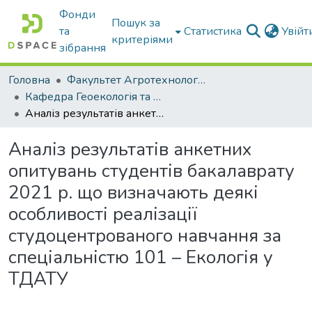
Фонди
Пошук за
та
Статистика
Увій
критеріями
зібрання
Головна
Факультет Агротехнологій та екології
Кафедра Геоекологія та землеустрій
Аналіз результатів анкетних опитувань студентів бакалаврату 2021 р. що визначають деякі особливості реалізації студоцентрованого навчання за спеціальністю 101 – Екологія у ТДАТУ
Аналіз результатів анкетних
опитувань студентів бакалаврату
2021 р. що визначають деякі
особливості реалізації
студоцентрованого навчання за
спеціальністю 101 – Екологія у
ТДАТУ