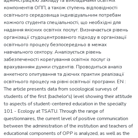
адміністрацією закладу та викладачами освітніх
компонентів ОПП, а також ступень відповідності
освітнього середовища індивідуальним потребам
кожного студента спеціальності, що необхідні для
надання якісних освітніх послуг. Визначається рівень
організації студоцентрованого підходу в організації
освітнього процесу безпосередньо в межах
навчального сектору. Аналізується рівень
забезпеченості корегування освітніх послуг із
врахуванням думки студентів. Проводиться аналіз
анкетного опитування та діючих практик реалізації
освітнього процесу на рівні освітньої програми. EN :
The article presents data from sociological surveys of
students of the first (bachelor's) level showing their attitude
to aspects of student-centered education in the specialty
101 - Ecology at TSATU. Through the range of
questionnaires, the current level of positive communication
between the administration of the institution and teachers of
educational components of OPP is analyzed, as well as the